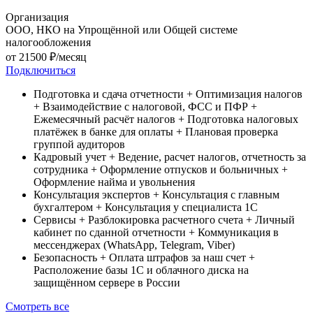
Организация
ООО, НКО на Упрощённой или Общей системе
налогообложения
от
21500
₽/месяц
Подключиться
Подготовка и сдача отчетности
+ Оптимизация налогов
+ Взаимодействие с налоговой, ФСС и ПФР
+
Ежемесячный расчёт налогов
+ Подготовка налоговых
платёжек в банке для оплаты
+ Плановая проверка
группой аудиторов
Кадровый учет
+ Ведение, расчет налогов, отчетность за
сотрудника
+ Оформление отпусков и больничных
+
Оформление найма и увольнения
Консультация экспертов
+ Консультация c главным
бухгалтером
+ Консультация у специалиста 1С
Сервисы
+ Разблокировка расчетного счета
+ Личный
кабинет по сданной отчетности
+ Коммуникация в
мессенджерах (WhatsApp, Telegram, Viber)
Безопасность
+ Оплата штрафов за наш счет
+
Расположение базы 1С и облачного диска на
защищённом сервере в России
Смотреть все