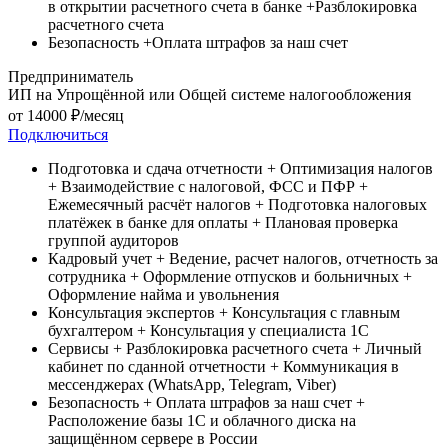
в открытии расчетного счета в банке
+Разблокировка
расчетного счета
Безопасность
+Оплата штрафов за наш счет
Предприниматель
ИП на Упрощённой или Общей системе налогообложения
от
14000
₽/месяц
Подключиться
Подготовка и сдача отчетности
+ Оптимизация налогов
+ Взаимодействие с налоговой, ФСС и ПФР
+
Ежемесячный расчёт налогов
+ Подготовка налоговых
платёжек в банке для оплаты
+ Плановая проверка
группой аудиторов
Кадровый учет
+ Ведение, расчет налогов, отчетность за
сотрудника
+ Оформление отпусков и больничных
+
Оформление найма и увольнения
Консультация экспертов
+ Консультация c главным
бухгалтером
+ Консультация у специалиста 1С
Сервисы
+ Разблокировка расчетного счета
+ Личный
кабинет по сданной отчетности
+ Коммуникация в
мессенджерах (WhatsApp, Telegram, Viber)
Безопасность
+ Оплата штрафов за наш счет
+
Расположение базы 1С и облачного диска на
защищённом сервере в России