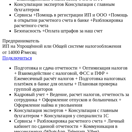
Консультации экспертов
Консультация c главным
бухгалтером
Сервисы
+Помощь в регистрации ИП и ООО
+Помощь
в открытии расчетного счета в банке
+Разблокировка
расчетного счета
Безопасность
+Оплата штрафов за наш счет
Предприниматель
ИП на Упрощённой или Общей системе налогообложения
от
14000
₽/месяц
Подключиться
Подготовка и сдача отчетности
+ Оптимизация налогов
+ Взаимодействие с налоговой, ФСС и ПФР
+
Ежемесячный расчёт налогов
+ Подготовка налоговых
платёжек в банке для оплаты
+ Плановая проверка
группой аудиторов
Кадровый учет
+ Ведение, расчет налогов, отчетность за
сотрудника
+ Оформление отпусков и больничных
+
Оформление найма и увольнения
Консультация экспертов
+ Консультация c главным
бухгалтером
+ Консультация у специалиста 1С
Сервисы
+ Разблокировка расчетного счета
+ Личный
кабинет по сданной отчетности
+ Коммуникация в
мессенджерах (WhatsApp, Telegram, Viber)