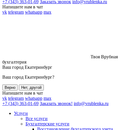
+7 (343) 363-01-69
Заказать звонок
info@vrublenka.ru
Напишите нам в чат
vk
telegram
whatsapp
max
Твоя Врубная
бухгалтерия
Ваш город
Екатеринбург
Ваш город Екатеринбург?
Верно
Нет, другой
Напишите нам в чат
vk
telegram
whatsapp
max
+7 (343) 363-01-69
Заказать звонок!
info@vrublenka.ru
Услуги
Все услуги
Бухгалтерские услуги
Восстановление бухгалтерского учета