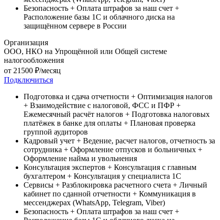
Безопасность
+ Оплата штрафов за наш счет
+
Расположение базы 1С и облачного диска на
защищённом сервере в России
Организация
ООО, НКО на Упрощённой или Общей системе
налогообложения
от
21500
₽/месяц
Подключиться
Подготовка и сдача отчетности
+ Оптимизация налогов
+ Взаимодействие с налоговой, ФСС и ПФР
+
Ежемесячный расчёт налогов
+ Подготовка налоговых
платёжек в банке для оплаты
+ Плановая проверка
группой аудиторов
Кадровый учет
+ Ведение, расчет налогов, отчетность за
сотрудника
+ Оформление отпусков и больничных
+
Оформление найма и увольнения
Консультация экспертов
+ Консультация c главным
бухгалтером
+ Консультация у специалиста 1С
Сервисы
+ Разблокировка расчетного счета
+ Личный
кабинет по сданной отчетности
+ Коммуникация в
мессенджерах (WhatsApp, Telegram, Viber)
Безопасность
+ Оплата штрафов за наш счет
+