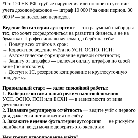
*Ст. 120 НК РФ: грубые нарушения или полное отсутствие
учёта доходов/расходов — штраф 10 000 ₽ за один период, 30
000 ₽ — за несколько периодов.
Ведение бухгалтерии аутсорсинг
— это разумный выбор для
тех, кто хочет сосредоточиться на развитии бизнеса, а не на
бумажках. Профессиональная команда берёт на себя:
→ Подачу всех отчётов в срок;
→ Корректное ведение учёта по УСН, ОСНО, ПСН;
→ Автоматическое формирование нулевой отчётности;
→ Защиту от штрафов — включая оплату штрафов по своей
вине (по договору);
→ Доступ к 1С, резервное копирование и круглосуточную
поддержку.
Правильный старт — залог спокойной работы:
1.
Выберите оптимальный режим налогообложения
—
УСН, ОСНО, ПСН или ЕСХН — в зависимости от вида
деятельности.
2.
Наладьте регулярную отчётность
— ведите учёт с первого
дня, даже если нет движения по счёту.
3.
Закажите ведение бухгалтерии аутсорсинг
— не рискуйте
ошибками, когда можно доверить это экспертам.
Чем грозит игнорирование учёта?