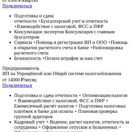
от
8500
₽/квартал
Подключиться
Подготовка и сдача
отчетности
+Бухгалтерский учет и отчетность
+Взаимодействие с налоговой, ФСС и ПФР
Консультации экспертов
Консультация c главным
бухгалтером
Сервисы
+Помощь в регистрации ИП и ООО
+Помощь
в открытии расчетного счета в банке
+Разблокировка
расчетного счета
Безопасность
+Оплата штрафов за наш счет
Предприниматель
ИП на Упрощённой или Общей системе налогообложения
от
14000
₽/месяц
Подключиться
Подготовка и сдача отчетности
+ Оптимизация налогов
+ Взаимодействие с налоговой, ФСС и ПФР
+
Ежемесячный расчёт налогов
+ Подготовка налоговых
платёжек в банке для оплаты
+ Плановая проверка
группой аудиторов
Кадровый учет
+ Ведение, расчет налогов, отчетность за
сотрудника
+ Оформление отпусков и больничных
+