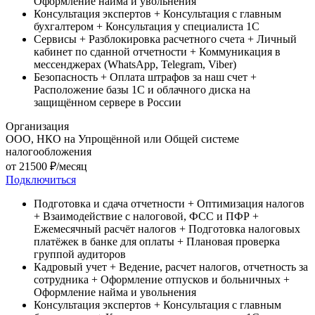
Оформление найма и увольнения
Консультация экспертов
+ Консультация c главным
бухгалтером
+ Консультация у специалиста 1С
Сервисы
+ Разблокировка расчетного счета
+ Личный
кабинет по сданной отчетности
+ Коммуникация в
мессенджерах (WhatsApp, Telegram, Viber)
Безопасность
+ Оплата штрафов за наш счет
+
Расположение базы 1С и облачного диска на
защищённом сервере в России
Организация
ООО, НКО на Упрощённой или Общей системе
налогообложения
от
21500
₽/месяц
Подключиться
Подготовка и сдача отчетности
+ Оптимизация налогов
+ Взаимодействие с налоговой, ФСС и ПФР
+
Ежемесячный расчёт налогов
+ Подготовка налоговых
платёжек в банке для оплаты
+ Плановая проверка
группой аудиторов
Кадровый учет
+ Ведение, расчет налогов, отчетность за
сотрудника
+ Оформление отпусков и больничных
+
Оформление найма и увольнения
Консультация экспертов
+ Консультация c главным